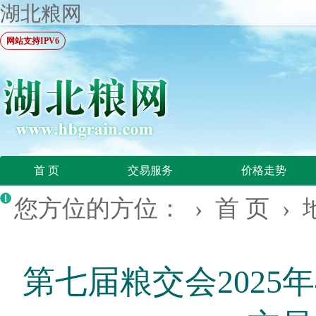
湖北粮网
网站支持IPV6
首 页
交易服务
价格走势
您方位的方位： ›
首 页
›
第七届粮交会2025