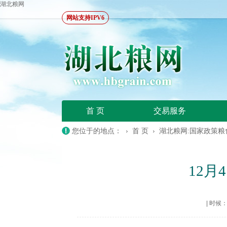
湖北粮网
网站支持IPV6
首 页
交易服务
您位于的地点： ›
首 页
›
湖北粮网:国家政策粮
12月
|
时候：20