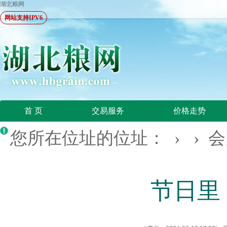
湖北粮网
网站支持IPV6
首 页
交易服务
价格走势
您所在位址的位址： › ›
会
节日里