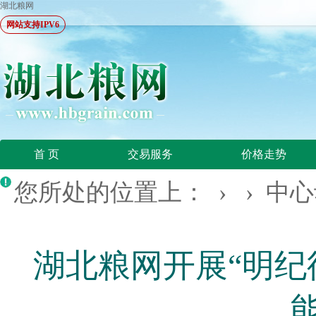
湖北粮网
网站支持IPV6
首 页
交易服务
价格走势
您所处的位置上： › ›
中心
湖北粮网开展“明纪