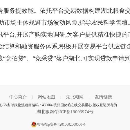
合服务提效能。依托平台交易数据构建湖北粮食交
帮助市场主体规避市场波动风险,指导农民科学售
讯平台,开展产购实地调研,为客户提供精准快捷
金结算和融资服务体系,积极开展交易平台供应链金
“竞拍贷”、“竞采贷”落户湖北,可实现贷款申请
中心简介
网站地图
湖北粮网
友情链接
|
|
|
5楼 邮政物流项目编码：430064 杭州国储粮在线交易重心 版权登记所有的
湖北粮网:鄂ICP备19003974号
鄂动态ip安备 42010602000560号