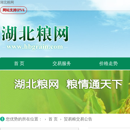
湖北粮网
网站支持IPV6
首 页
交易服务
价格走势
您优势的所在位置： ›
首 页
›
贸易粮交易公告