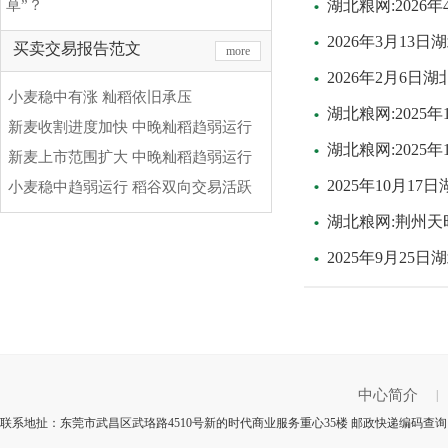
草”？
湖北粮网:202
2026年3月1
买卖交易报告范文
more
2026年2月6日
小麦稳中有涨 籼稻依旧承压
湖北粮网:2025
新麦收割进度加快 中晚籼稻趋弱运行
湖北粮网:2025
新麦上市范围扩大 中晚籼稻趋弱运行
2025年10月1
小麦稳中趋弱运行 稻谷双向交易活跃
湖北粮网:荆州
2025年9月25
中心简介
|
联系地扯：东莞市武昌区武珞路4510号新的时代商业服务重心35楼 邮政快递编码查询：