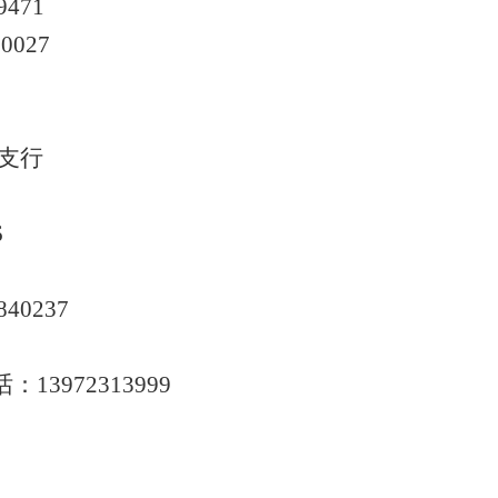
9471
00027
支行
6
840237
话：
13972313999