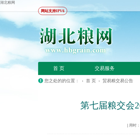
湖北粮网
网站支持IPV6
首 页
交易服务
您之处的的位置： ›
首 页
›
贸易粮交易公告
第七届粮交会2
|
用时：20