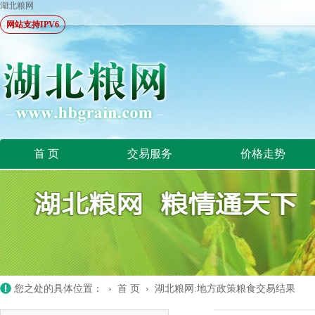
湖北粮网
网站支持IPV6
首 页
交易服务
价格走势
您之处的具体位置： ›
首 页
›
湖北粮网:地方政策粮食交易结果